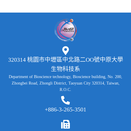
320314 桃園市中壢區中北路二OO號中原大學
生物科技系
Department of Bioscience technology, Bioscience building, No. 200,
Zhongbei Road, Zhongli District, Taoyuan City 320314, Taiwan,
R.O.C.
+886-3-265-3501