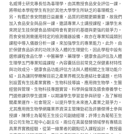
名威博士研究專長恰為毒理學，由其教授食品安全評估一課，
將帶給本學程學生有別於其他大學學生所缺乏的毒理概念。
另，有鑑於食安問題日益嚴重，品質的把關更顯重要，故我們
加入食品安全與品保一課，邀請專業人士講授課程，讓學生未
來跨足生技保健食品領域時會有更好的基礎與更強的競爭力。
而食安檢測需運用特定的檢測儀器設備，故亦在專業知識類別
課程中導入儀器分析一課，來加強學生的專業能力。此外，由
於保健食品訴求的功效涉及人體的生理變化，因此學程中設有
選修課程食品化學、中醫藥學、藥理學、健康食品評估及人體
生理學五門專業知識課程，內容囊括目前常見之保健素材特性
與功效成分、健康食品功能評估方法與人體相關之生理功能介
紹。且為讓同學瞭解目前之產業界概況及連結社會議題，也特
別設置有生技產業實務、生物科技導論、應用微生物學、生醫
經營與管理、生物科技專題實習、科學與倫理及膳食療養學七
門選修課供學生選擇，以期讓學生學習並參與研發，及了解相
關產業運作、社會現況，以提升學生未來進入產業之競爭力。
尤其應用微生物學網羅業界資深主管陳勁初及許勝傑博士參與
授課，陳博士為葡萄王生技公司副總經理；許博士為葡萄王生
技公司生物工程中心副主任，兩位在真菌發酵領域學有專精且
具業界實務經驗，從第一線業者的觀點切入課程設計，教授最