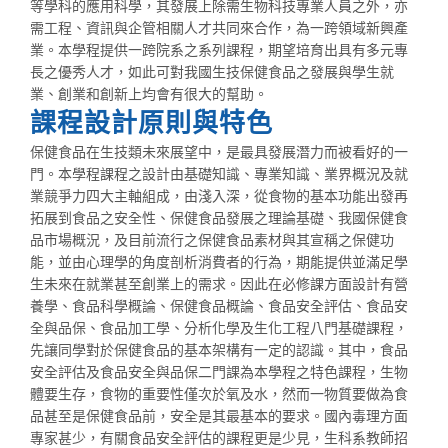
等學科的應用科學，其發展上除需生物科技專業人員之外，亦
需工程、資訊與企管相關人才共同來合作，為一跨領域新興產
業。本學程提供一跨院系之系列課程，期望培育出具有多元專
長之優秀人才，如此可對我國生技保健食品之發展與學生就
業、創業和創新上均會有很大的幫助。
課程設計原則與特色
保健食品在生技類未來展望中，是最具發展潛力而被看好的一
門。本學程課程之設計由基礎知識、專業知識、業界概況及就
業競爭力四大主軸組成，由淺入深，從食物的基本功能出發再
拓展到食品之安全性、保健食品發展之理論基礎、我國保健食
品市場概況，及目前流行之保健食品素材與其宣稱之保健功
能，並由心理學的角度剖析消費者的行為，期能提供並滿足學
生未來在就業甚至創業上的需求。因此在必修課方面設計有營
養學、食品科學概論、保健食品概論、食品安全評估、食品安
全與品保、食品加工學、分析化學及生化工程八門基礎課程，
先讓同學對於保健食品的基本架構有一定的認識。其中，食品
安全評估及食品安全與品保二門課為本學程之特色課程，生物
體要生存，食物的重要性僅次於氧及水，然而一物質要做為食
品甚至是保健食品前，安全是其最基本的要求。國內毒理方面
專家甚少，有關食品安全評估的課程更是少見，生科系教師招