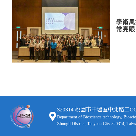
學術風
常亮眼
320314 桃園市中壢區中北路
Department of Bioscience technology, Biosci
Zhongli District, Taoyuan City 320314, Taiw