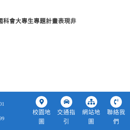
國科會大專生專題計畫表現非
01
校園地
交通指
網站地
聯絡我
99
圖
引
圖
們