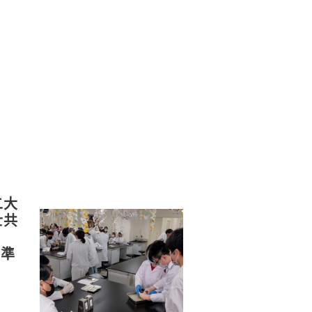
二大
士共
精準
培