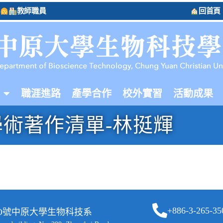
教師職員
回首頁
職涯進路
產學合作
校外實習
活動成果
學術著作清單-林挺輝
+886-3-265-35
二OO號中原大學生物科技系