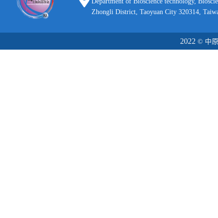
Department of Bioscience technology, Biosci
Zhongli District, Taoyuan City 320314, Taiw
2022
© 中原大