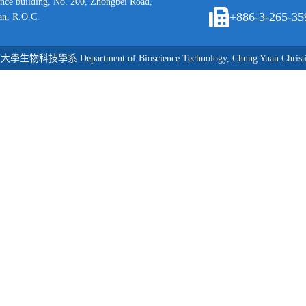
ence building, No. 200, Zhongbei Road,
+886-3-265-35
an, R.O.C.
學生物科技學系 Department of Bioscience Technology, Chung Yuan Christia