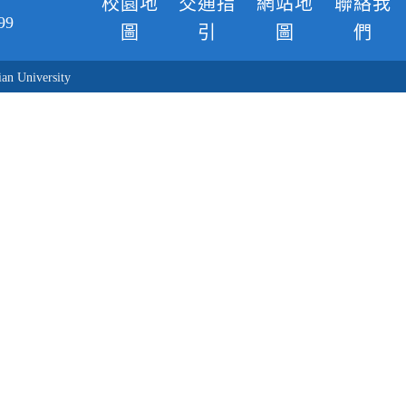
校園地
交通指
網站地
聯絡我
99
圖
引
圖
們
n University