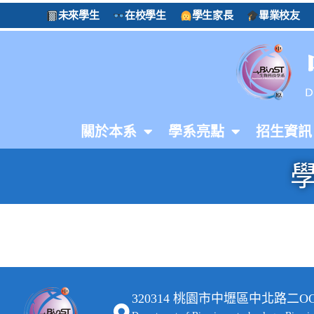
未來學生
在校學生
學生家長
畢業校友
關於本系
學系亮點
招生資訊
320314 桃園市中壢區中北路