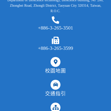
Department of Bioscience technology, Bioscience building, No. 200,
Zhongbei Road, Zhongli District, Taoyuan City 320314, Taiwan,
R.O.C.
+886-3-265-3501
+886-3-265-3599
校園地圖
交通指引