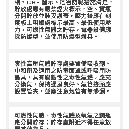
稱、GHS 圖示、危害防範措施清楚，
貯放處應有嚴禁煙火標示，空、實瓶
分開貯放並裝妥護蓋，壓力錶應在刻
度板上明顯處標示最高、最低使用壓
力，可燃性氣體之貯存，電器設備應
採防爆型，並使用防爆型燈具。
毒性高壓氣體貯存處要置備吸收劑、
中和劑及適用之防毒面罩或呼吸用防
護具，具有腐蝕性之毒性氣體，應充
分換氣，保持通風良好。氣管接頭應
設置管夾，並應注意氣管有無滲漏。
可燃性氣體、毒性氣體及氧氣之鋼瓶
應分開貯存；貯存處附近不得任意放