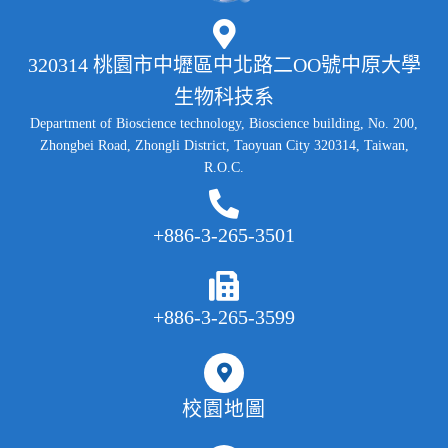
320314 桃園市中壢區中北路二OO號中原大學
生物科技系
Department of Bioscience technology, Bioscience building, No. 200,
Zhongbei Road, Zhongli District, Taoyuan City 320314, Taiwan,
R.O.C.
+886-3-265-3501
+886-3-265-3599
校園地圖