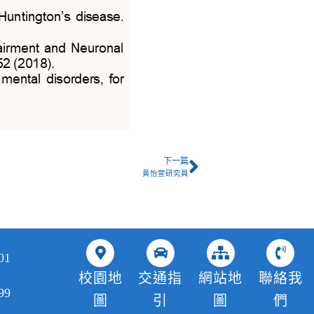
下一篇
黃怡萱研究員
01
校園地
交通指
網站地
聯絡我
99
圖
引
圖
們