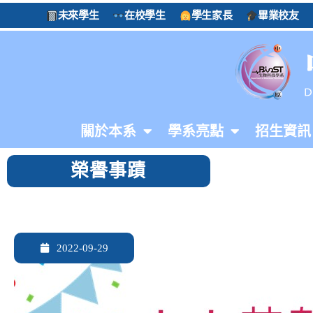
未來學生
在校學生
學生家長
畢業校友
關於本系
學系亮點
招生資訊
榮譽事蹟
2022-09-29