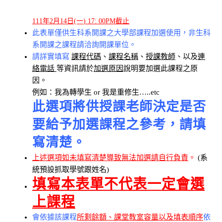
111
年
2
月
14
日
(一
) 17
: 00PM
截止
此表單僅供生科系開課之大學部課程加選使用，非生科
系開課之課程請洽詢開課單位。
請詳實填寫
課程代碼
、
課程名稱
、
授課教師
、以及
連
絡電話
等資訊請於
加選原因
說明要加選此課程之原
因。
例如：我為轉學生 or 我是重修生…..etc
此選項將供授課老師決定是否
要給予加選課程之參考，請填
寫清楚。
上述選項如未填寫清楚導致無法加選請自行負責
。
(系
統預設抓取學號跟姓名)
填寫本表單不代表一定會選
上課程
會依據該課程
所剩餘額
、
課堂教室容量
以及
填表順序
依