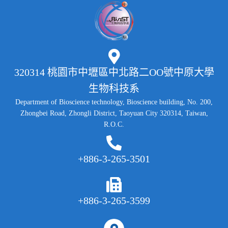
320314 桃園市中壢區中北路二OO號中原大學
生物科技系
Department of Bioscience technology, Bioscience building, No. 200,
Zhongbei Road, Zhongli District, Taoyuan City 320314, Taiwan,
R.O.C.
+886-3-265-3501
+886-3-265-3599