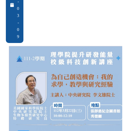
-
0
3
-
0
9