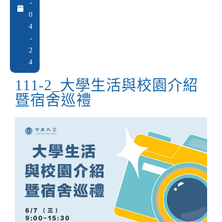
-
0
4
-
2
4
111-2_大學生活與校園介紹
暨宿舍巡禮