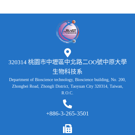
320314 桃園市中壢區中北路二OO號中原大學
生物科技系
Department of Bioscience technology, Bioscience building, No. 200,
Zhongbei Road, Zhongli District, Taoyuan City 320314, Taiwan,
R.O.C.
+886-3-265-3501