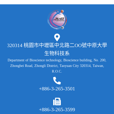
320314 桃園市中壢區中北路二OO號中原大學
生物科技系
Department of Bioscience technology, Bioscience building, No. 200,
Zhongbei Road, Zhongli District, Taoyuan City 320314, Taiwan,
R.O.C.
+886-3-265-3501
+886-3-265-3599