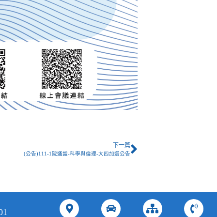
下一篇
(公告)111-1院通識-科學與倫理-大四加選公告
01