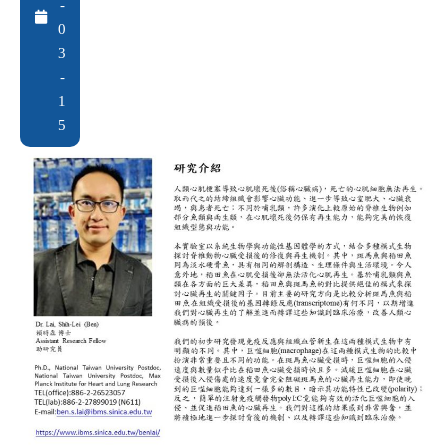
-
0
3
-
1
5