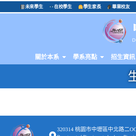
未來學生
在校學生
學生家長
畢業校友
關於本系
學系亮點
招生資訊
320314 桃園市中壢區中北路