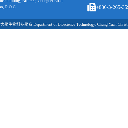
ence building, No. 200, Zhongbei Road,
+886-3-265-35
an, R.O.C.
學生物科技學系 Department of Bioscience Technology, Chung Yuan Christia