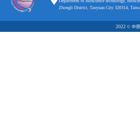
Department of Bioscience technology, Biosci
Zhongli District, Taoyuan City 320314, Taiw
2022
© 中原大