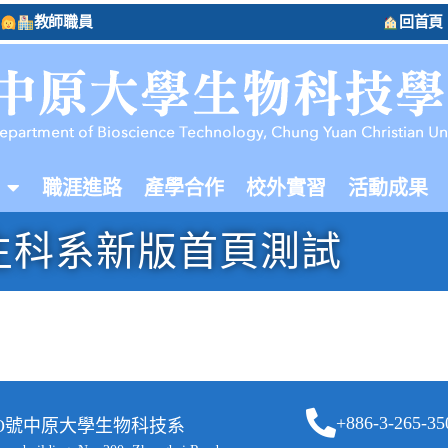
教師職員
回首頁
職涯進路
產學合作
校外實習
活動成果
生科系新版首頁測試
+886-3-265-35
二OO號中原大學生物科技系