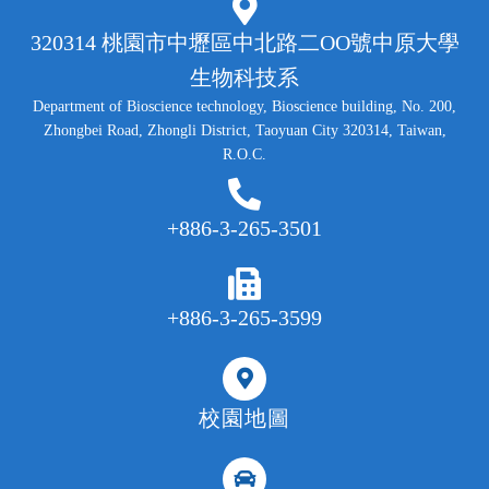
320314 桃園市中壢區中北路二OO號中原大學
生物科技系
Department of Bioscience technology, Bioscience building, No. 200,
Zhongbei Road, Zhongli District, Taoyuan City 320314, Taiwan,
R.O.C.
+886-3-265-3501
+886-3-265-3599
校園地圖