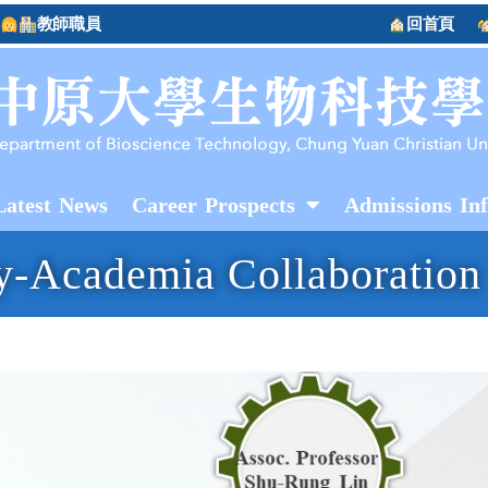
教師職員
回首頁
Latest News
Career Prospects
Admissions In
ry-Academia Collaboration