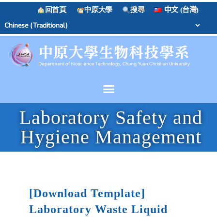
回首頁
中原大學
搜尋
中文 (台灣)
Laboratory Safety and
Hygiene Management
[Download Template]
Laboratory Waste Liquid