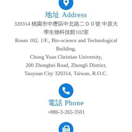
地址 Address
320314 桃園市中壢區中北路二ＯＯ號 中原大
學生物科技館102室
Room 102, 1/F., Bio-science and Technological
Building,
Chung Yuan Christian University,
200 Zhongbei Road, Zhongli District,
Taoyuan City 320314, Taiwan, R.O.C.
電話 Phone
+886-3-265-3501